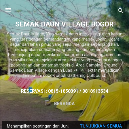
Langsung ke konten utama
SEMAK DAUN VILLAGE BOGOR
Semak Daun Village, Villa semak daun ini dikelilingi oleh kebun
yang luas dengan pemandangan yang menakjubkan. Udara
segar dari lahan pinus yang sejuk mengalir sepanjang hari,
menciptakan suasana yang tenang dan menenangkan.
Pengunjung dapat menikmati panorama alam yang hijau dari
teras villa atau menjelajahi area sekitar yang dipenuhi dengan
pepohonan dan tanaman tropis di Area Camping Ground.
Semak Daun Village dengan Luas -+ 14 Hektar menjadikan
tempat ini cocok untuk Gathering Outbound.
RESERVASI : 0815-1850391 / 0818913534
BERANDA
P
Menampilkan postingan dari Juni,
TUNJUKKAN SEMUA