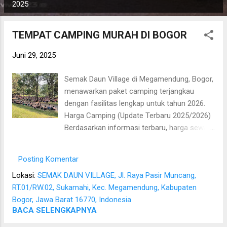
o
2025
s
t
TEMPAT CAMPING MURAH DI BOGOR
i
Juni 29, 2025
n
g
Semak Daun Village di Megamendung, Bogor,
a
menawarkan paket camping terjangkau
n
dengan fasilitas lengkap untuk tahun 2026.
Harga Camping (Update Terbaru 2025/2026)
Berdasarkan informasi terbaru, harga sewa
unit di Semak Daun Village adalah sebagai
berikut: Sewa Tenda: Mulai dari Rp220.000
Posting Komentar
per tenda. Sewa Villa/Kamar: Mulai dari
Lokasi:
SEMAK DAUN VILLAGE, Jl. Raya Pasir Muncang,
Rp450.000 per malam. Tiket Camping (Opsi
RT.01/RW.02, Sukamahi, Kec. Megamendung, Kabupaten
lain): Terdapat penawaran sekitar Rp250.000
Bogor, Jawa Barat 16770, Indonesia
per tenda per malam. Fasilitas yang Tersedia
BACA SELENGKAPNYA
Area camping seluas 14 hektar ini dilengkapi
dengan berbagai fasilitas pendukung untuk