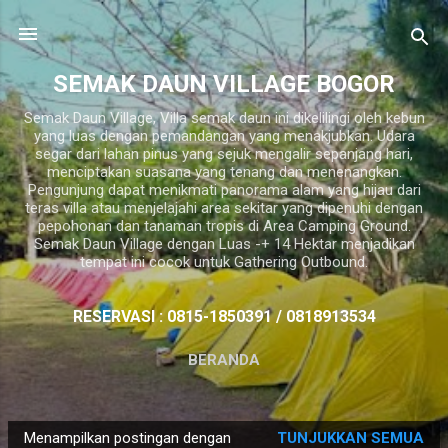
Langsung ke konten utama
SEMAK DAUN VILLAGE BOGOR
Semak Daun Village, Villa semak daun ini dikelilingi oleh kebun
yang luas dengan pemandangan yang menakjubkan. Udara
segar dari lahan pinus yang sejuk mengalir sepanjang hari,
menciptakan suasana yang tenang dan menenangkan.
Pengunjung dapat menikmati panorama alam yang hijau dari
teras villa atau menjelajahi area sekitar yang dipenuhi dengan
pepohonan dan tanaman tropis di Area Camping Ground.
Semak Daun Village dengan Luas -+ 14 Hektar menjadikan
tempat ini cocok untuk Gathering Outbound.
RESERVASI : 0815-1850391 / 0818913534
BERANDA
P
Menampilkan postingan dengan
TUNJUKKAN SEMUA