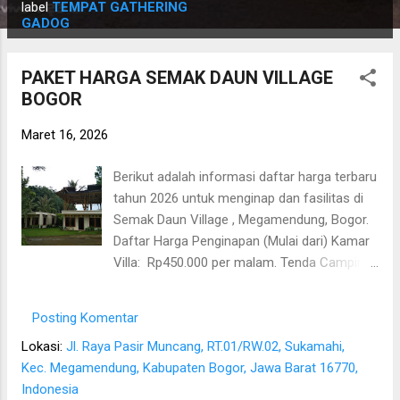
o
label
TEMPAT GATHERING
GADOG
s
t
PAKET HARGA SEMAK DAUN VILLAGE
i
BOGOR
n
g
Maret 16, 2026
a
n
Berikut adalah informasi daftar harga terbaru
tahun 2026 untuk menginap dan fasilitas di
Semak Daun Village , Megamendung, Bogor.
Daftar Harga Penginapan (Mulai dari) Kamar
Villa: Rp450.000 per malam. Tenda Camping:
Rp200.000 - Rp220.000. Aula & Gazebo:
Rp3.000.000 per hari. Saung Bambu:
Posting Komentar
Rp750.000. Fasilitas Tambahan & Biaya
Lokasi:
Jl. Raya Pasir Muncang, RT.01/RW.02, Sukamahi,
Sewa Dapur Besar: Rp500.000 (sudah
Kec. Megamendung, Kabupaten Bogor, Jawa Barat 16770,
termasuk meja prasmanan, lemari es,
Indonesia
kompor, gas, dan peralatan makan/minum).